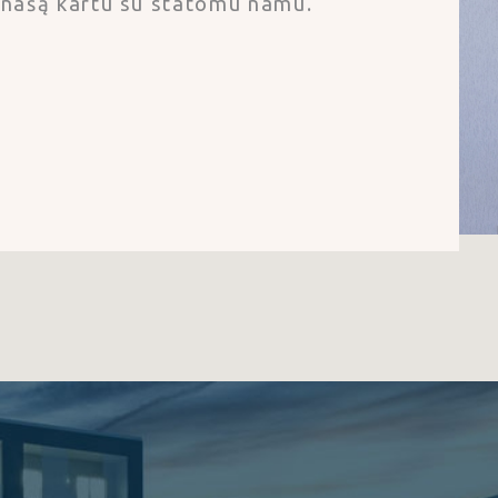
įnašą kartu su statomu namu.