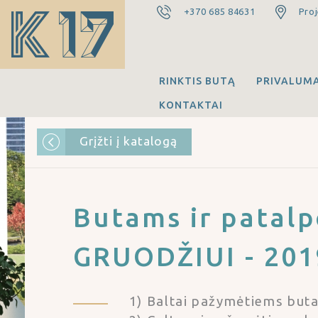
+370 685 84631
Proj
RINKTIS BUTĄ
PRIVALUMA
KONTAKTAI
Grįžti į katalogą
Butams ir patal
GRUODŽIUI - 201
1) Baltai pažymėtiems buta