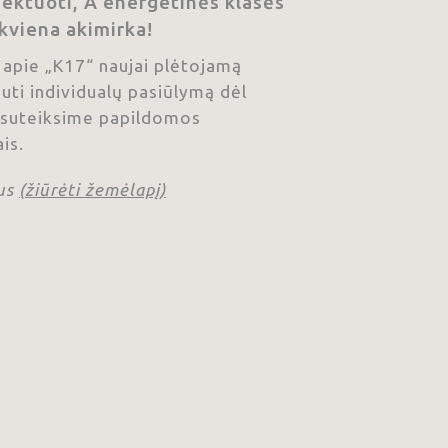
jektuoti, A energetinės klasės
kviena akimirka!
 apie „K17“ naujai plėtojamą
auti individualų pasiūlymą dėl
s, suteiksime papildomos
is.
us
(žiūrėti žemėlapį)