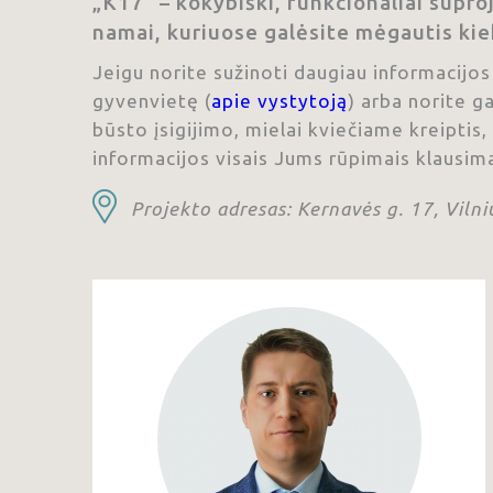
„K17“ – kokybiški, funkcionaliai supro
namai, kuriuose galėsite mėgautis kie
Jeigu norite sužinoti daugiau informacijos
gyvenvietę (
apie vystytoją
) arba norite g
būsto įsigijimo, mielai kviečiame kreipti
informacijos visais Jums rūpimais klausima
Projekto adresas: Kernavės g. 17, Vilni