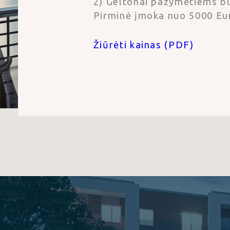
2) Geltonai pažymėtiems bu
Pirminė įmoka nuo 5000 Eur
Žiūrėti kainas (PDF)