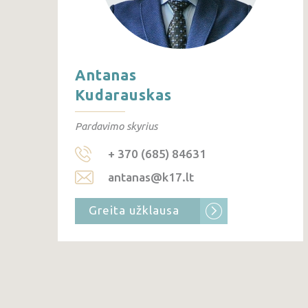
Antanas
Kudarauskas
Pardavimo skyrius
+ 370 (685) 84631
antanas@k17.lt
Greita užklausa