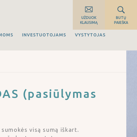
UŽDUOK
BUTŲ
KLAUSIMĄ
PAIEŠKA
IMOMS
INVESTUOTOJAMS
VYSTYTOJAS
AS (pasiūlymas
 sumokės visą sumą iškart.