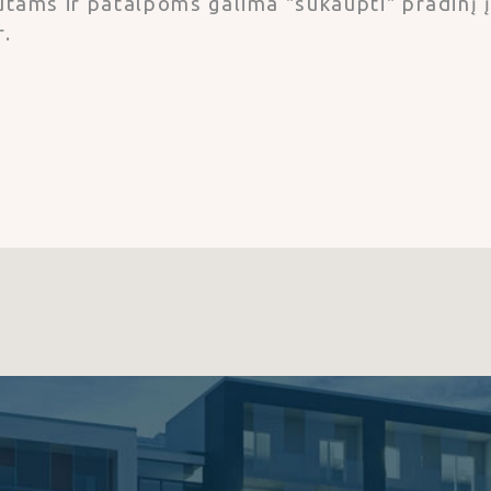
tams ir patalpoms galima "sukaupti" pradinį 
.