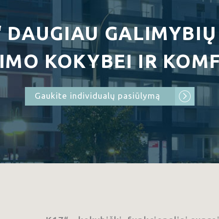
“ DAUGIAU GALIMYBIŲ
IMO KOKYBEI IR KOMF
Gaukite individualų pasiūlymą