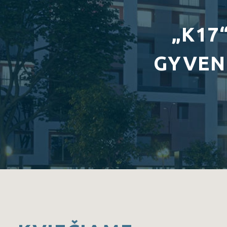
„K17
GYVEN