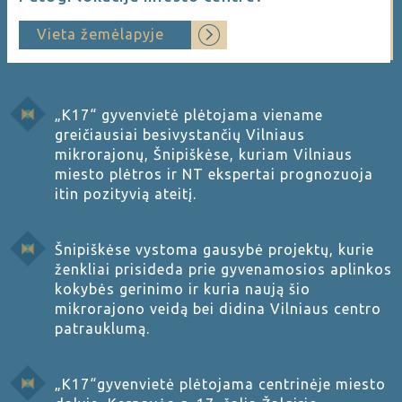
Vieta žemėlapyje
„K17“ gyvenvietė plėtojama viename
greičiausiai besivystančių Vilniaus
mikrorajonų, Šnipiškėse, kuriam Vilniaus
miesto plėtros ir NT ekspertai prognozuoja
itin pozityvią ateitį.
Šnipiškėse vystoma gausybė projektų, kurie
ženkliai prisideda prie gyvenamosios aplinkos
kokybės gerinimo ir kuria naują šio
mikrorajono veidą bei didina Vilniaus centro
patrauklumą.
„K17“gyvenvietė plėtojama centrinėje miesto