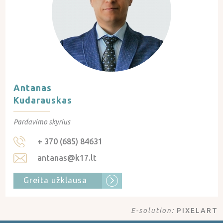
Antanas
Kudarauskas
Pardavimo skyrius
+ 370 (685) 84631
antanas@k17.lt
Greita užklausa
E-solution:
PIXELART