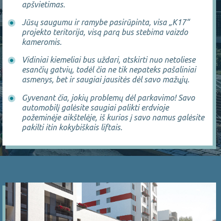
apšvietimas.
Jūsų saugumu ir ramybe pasirūpinta, visa „K17“
projekto teritorija, visą parą bus stebima vaizdo
kameromis.
Vidiniai kiemeliai bus uždari, atskirti nuo netoliese
esančių gatvių, todėl čia ne tik nepateks pašaliniai
asmenys, bet ir saugiai jausitės dėl savo mažųjų.
Gyvenant čia, jokių problemų dėl parkavimo! Savo
automobilį galėsite saugiai palikti erdvioje
požeminėje aikštelėje, iš kurios į savo namus galėsite
pakilti itin kokybiškais liftais.