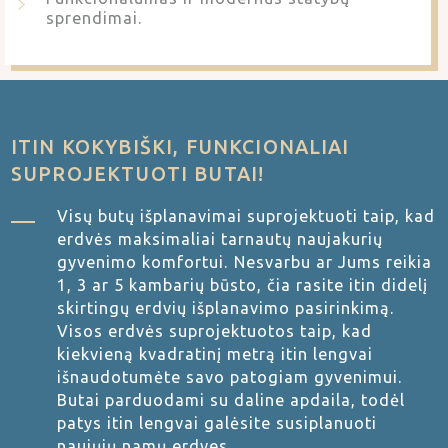
sprendimai.
ITIN KOKYBIŠKI, FUNKCIONALIAI
SUPROJEKTUOTI BUTAI!
Visų butų išplanavimai suprojektuoti taip, kad
erdvės maksimaliai tarnautų naujakurių
gyvenimo komfortui. Nesvarbu ar Jums reikia
1, 3 ar 5 kambarių būsto, čia rasite itin didelį
skirtingų erdvių išplanavimo pasirinkimą.
Visos erdvės suprojektuotos taip, kad
kiekvieną kvadratinį metrą itin lengvai
išnaudotumėte savo patogiam gyvenimui.
Butai parduodami su daline apdaila, todėl
patys itin lengvai galėsite susiplanuoti
naujųjų namų erdves.