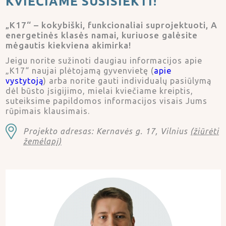
KVIEČIAME
SUSISIEKTI!
„K17“ – kokybiški, funkcionaliai suprojektuoti, A
energetinės klasės namai, kuriuose galėsite
mėgautis kiekviena akimirka!
Jeigu norite sužinoti daugiau informacijos apie
„K17“ naujai plėtojamą gyvenvietę (
apie
vystytoją
) arba norite gauti individualų pasiūlymą
dėl būsto įsigijimo, mielai kviečiame kreiptis,
suteiksime papildomos informacijos visais Jums
rūpimais klausimais.
Projekto adresas: Kernavės g. 17, Vilnius
(žiūrėti
žemėlapį)