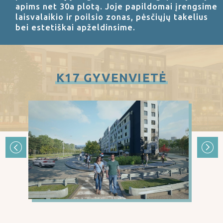
apims net 30a plotą. Joje papildomai įrengsime
laisvalaikio ir poilsio zonas, pėsčiųjų takelius
bei estetiškai apželdinsime.
K17 GYVENVIETĖ