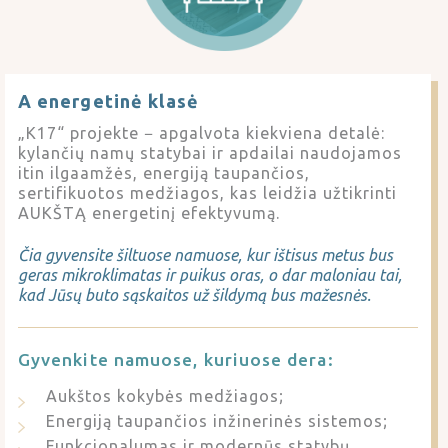
A energetinė klasė
„K17“ projekte − apgalvota kiekviena detalė:
kylančių namų statybai ir apdailai naudojamos
itin ilgaamžės, energiją taupančios,
sertifikuotos medžiagos, kas leidžia užtikrinti
AUKŠTĄ energetinį efektyvumą.
Čia gyvensite šiltuose namuose, kur ištisus metus bus
geras mikroklimatas ir puikus oras, o dar maloniau tai,
kad Jūsų buto sąskaitos už šildymą bus mažesnės.
Gyvenkite namuose, kuriuose dera:
Aukštos kokybės medžiagos;
Energiją taupančios inžinerinės sistemos;
Funkcionalumas ir modernūs statybų