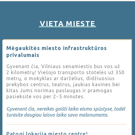
VIETA MIESTE
Mėgaukitės miesto infrastruktūros
privalumais
Gyvenant čia, Vilniaus senamiestis bus vos už
2 kilometrų! Viešojo transporto stotelės už 350
metrų, o mokyklas ar darželius, didžiuosius
prekybos centrus, teatrus, jaukias kavines bei
kitas Jums norimas paslaugas ir pramogas
pasieksite vos per 2−5 minutes.
Gyvenant čia, nereikės gaišti laiko eismo spūstyse, todėl
turėsite daugiau laisvo laiko savo malonumams.
Patogi lokacija miesto centre!