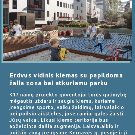
Erdvus vidinis kiemas su papildoma
žalia zona bei atkuriamu parku
K17 namų projekto gyventojai turės galimybę
mėgautis uždaru ir saugiu kiemu, kuriame
įrengsime sporto, vaikų žaidimų, laisvalaikio
bei poilsio aikšteles, jose ramiai galės žaisti
Jūsų vaikai. Likusi kiemo teritorija bus
apželdinta dailia augmenija. Laisvalaikio ir
poilsio zoną įrengsime Kernavės g. pusėje ir ji