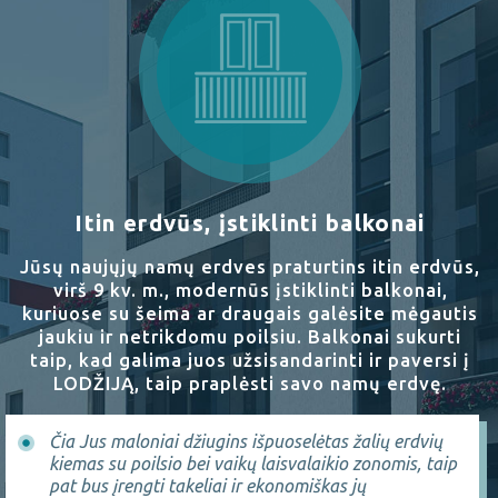
Itin erdvūs, įstiklinti balkonai
Jūsų naujųjų namų erdves praturtins itin erdvūs,
virš 9 kv. m., modernūs įstiklinti balkonai,
kuriuose su šeima ar draugais galėsite mėgautis
jaukiu ir netrikdomu poilsiu. Balkonai sukurti
taip, kad galima juos užsisandarinti ir paversi į
LODŽIJĄ, taip praplėsti savo namų erdvę.
Čia Jus maloniai džiugins išpuoselėtas žalių erdvių
kiemas su poilsio bei vaikų laisvalaikio zonomis, taip
pat bus įrengti takeliai ir ekonomiškas jų