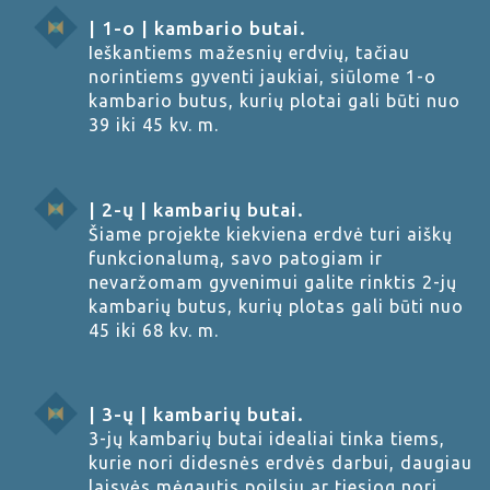
| 1-o | kambario butai.
Ieškantiems mažesnių erdvių, tačiau
norintiems gyventi jaukiai, siūlome 1-o
kambario butus, kurių plotai gali būti nuo
39 iki 45 kv. m.
| 2-ų | kambarių butai.
Šiame projekte kiekviena erdvė turi aiškų
funkcionalumą, savo patogiam ir
nevaržomam gyvenimui galite rinktis 2-jų
kambarių butus, kurių plotas gali būti nuo
45 iki 68 kv. m.
| 3-ų | kambarių butai.
3-jų kambarių butai idealiai tinka tiems,
kurie nori didesnės erdvės darbui, daugiau
laisvės mėgautis poilsiu ar tiesiog nori