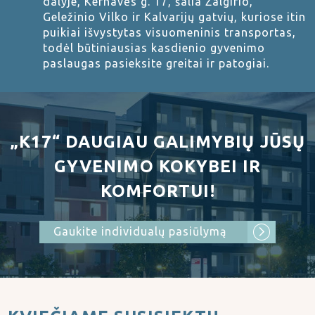
dalyje, Kernavės g. 17, šalia Žalgirio,
Geležinio Vilko ir Kalvarijų gatvių, kuriose itin
puikiai išvystytas visuomeninis transportas,
todėl būtiniausias kasdienio gyvenimo
paslaugas pasieksite greitai ir patogiai.
„K17“ DAUGIAU GALIMYBIŲ JŪSŲ
GYVENIMO KOKYBEI IR
KOMFORTUI!
Gaukite individualų pasiūlymą