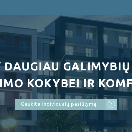
“ DAUGIAU GALIMYBIŲ
IMO KOKYBEI IR KOMF
Gaukite individualų pasiūlymą