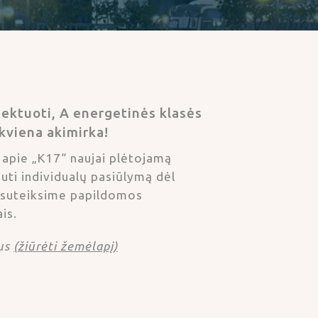
jektuoti, A energetinės klasės
kviena akimirka!
 apie „K17“ naujai plėtojamą
auti individualų pasiūlymą dėl
s, suteiksime papildomos
is.
us
(žiūrėti žemėlapį)