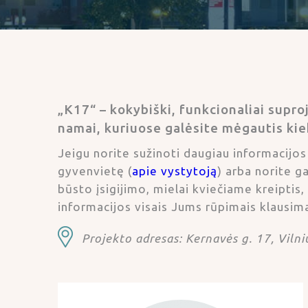
„K17“ – kokybiški, funkcionaliai supro
namai, kuriuose galėsite mėgautis kie
Jeigu norite sužinoti daugiau informacijos
gyvenvietę (
apie vystytoją
) arba norite g
būsto įsigijimo, mielai kviečiame kreipti
informacijos visais Jums rūpimais klausima
Projekto adresas: Kernavės g. 17, Vilni