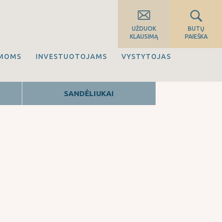
UŽDUOK
BUTŲ
KLAUSIMĄ
PAIEŠKA
IMOMS
INVESTUOTOJAMS
VYSTYTOJAS
SANDĖLIUKAI