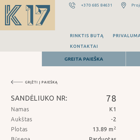
+370 685 84631
Proj
RINKTIS BUTĄ
PRIVALUMA
KONTAKTAI
GREITA PAIEŠKA
GRĮŽTI Į PAIEŠKĄ
78
SANDĖLIUKO NR:
Namas
K1
Aukštas
-2
2
Plotas
13.89 m
Būsena
Parduotas