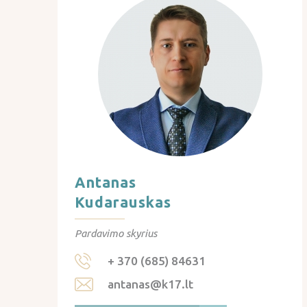
Antanas
Kudarauskas
Pardavimo skyrius
+ 370 (685) 84631
antanas@k17.lt