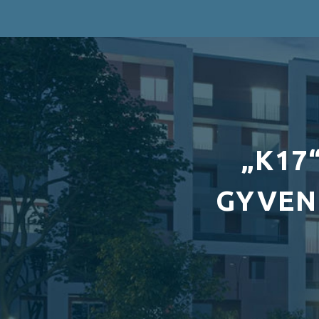
„K17
GYVEN