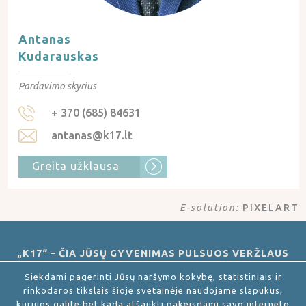
Antanas
Kudarauskas
Pardavimo skyrius
+ 370 (685) 84631
antanas@k17.lt
Greita užklausa
E-solution:
PIXELART
„K17“ – ČIA JŪSŲ GYVENIMAS PULSUOS VERŽLAUS
MIESTO RITMU!
Siekdami pagerinti Jūsų naršymo kokybę, statistiniais ir
rinkodaros tikslais šioje svetainėje naudojame slapukus,
kuriuos galite bet kada atšaukti pakeisdami savo interneto