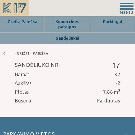
MENIU
Greita Paieška
Komercines
Parkingai
patalpos
Sandėliukai
GRĮŽTI Į PAIEŠKĄ
17
SANDĖLIUKO NR:
Namas
K2
Aukštas
-2
2
Plotas
7.88 m
Būsena
Parduotas
PARKAVIMO VIETOS