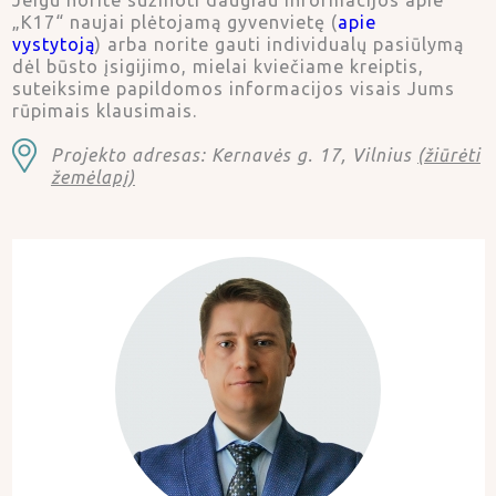
Jeigu norite sužinoti daugiau informacijos apie
„K17“ naujai plėtojamą gyvenvietę (
apie
vystytoją
) arba norite gauti individualų pasiūlymą
dėl būsto įsigijimo, mielai kviečiame kreiptis,
suteiksime papildomos informacijos visais Jums
rūpimais klausimais.
Projekto adresas: Kernavės g. 17, Vilnius
(žiūrėti
žemėlapį)