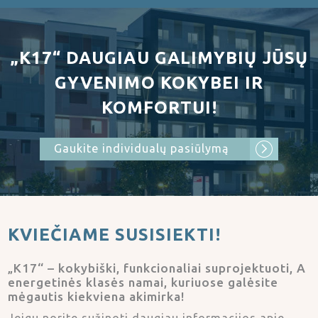
„K17“ DAUGIAU GALIMYBIŲ JŪSŲ
GYVENIMO KOKYBEI IR
KOMFORTUI!
Gaukite individualų pasiūlymą
KVIEČIAME
SUSISIEKTI!
„K17“ – kokybiški, funkcionaliai suprojektuoti, A
energetinės klasės namai, kuriuose galėsite
mėgautis kiekviena akimirka!