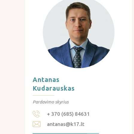
Antanas
Kudarauskas
Pardavimo skyrius
+ 370 (685) 84631
antanas@k17.lt