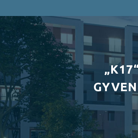
„K17
GYVEN