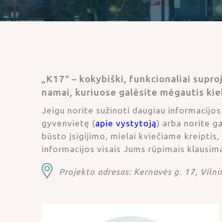
„K17“ – kokybiški, funkcionaliai supro
namai, kuriuose galėsite mėgautis kie
Jeigu norite sužinoti daugiau informacijos
gyvenvietę (
apie vystytoją
) arba norite g
būsto įsigijimo, mielai kviečiame kreipti
informacijos visais Jums rūpimais klausima
Projekto adresas: Kernavės g. 17, Vilni