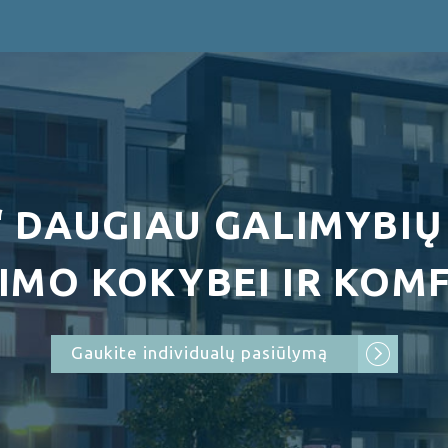
“ DAUGIAU GALIMYBIŲ
IMO KOKYBEI IR KOMF
Gaukite individualų pasiūlymą