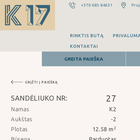
+370 685 84631
Proj
RINKTIS BUTĄ
PRIVALUMA
KONTAKTAI
GREITA PAIEŠKA
GRĮŽTI Į PAIEŠKĄ
27
SANDĖLIUKO NR:
Namas
K2
Aukštas
-2
2
Plotas
12.58 m
Būsena
Parduotas