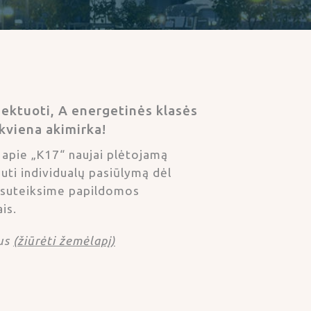
jektuoti, A energetinės klasės
kviena akimirka!
 apie „K17“ naujai plėtojamą
auti individualų pasiūlymą dėl
s, suteiksime papildomos
is.
us
(žiūrėti žemėlapį)