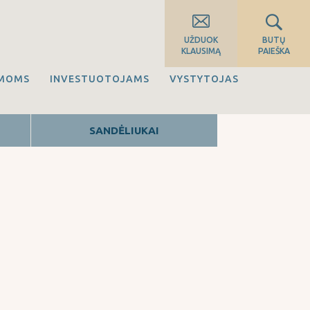
UŽDUOK
BUTŲ
KLAUSIMĄ
PAIEŠKA
IMOMS
INVESTUOTOJAMS
VYSTYTOJAS
SANDĖLIUKAI